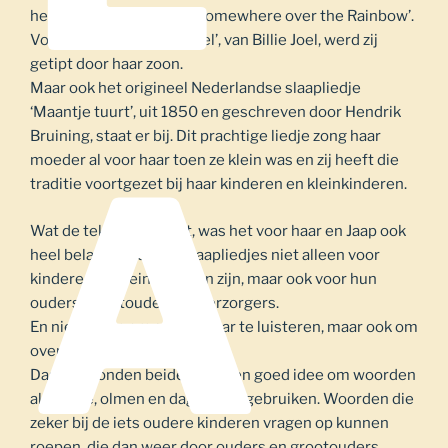
het prachtige nummer ’Somewhere over the Rainbow’.
Voor ‘Goodnight my Angel’, van Billie Joel, werd zij
getipt door haar zoon.
Maar ook het origineel Nederlandse slaapliedje
‘Maantje tuurt’, uit 1850 en geschreven door Hendrik
Bruining, staat er bij. Dit prachtige liedje zong haar
A
moeder al voor haar toen ze klein was en zij heeft die
traditie voortgezet bij haar kinderen en kleinkinderen.
Wat de teksten betreft, was het voor haar en Jaap ook
heel belangrijk dat de slaapliedjes niet alleen voor
kinderen en kleinkinderen zijn, maar ook voor hun
ouders, grootouders en verzorgers.
En niet alleen om samen naar te luisteren, maar ook om
over te kunnen praten.
Daarom vonden beiden het een goed idee om woorden
als tabee, olmen en dagster te gebruiken. Woorden die
zeker bij de iets oudere kinderen vragen op kunnen
roepen, die dan weer door ouders en grootouders